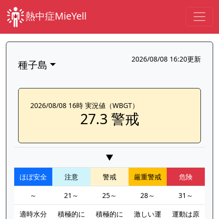
熱中症MieYell
2026/08/08 16:20更新
種子島
2026/08/08 16時 実況値（WBGT）
27.3 警戒
▼
ほぼ安全
注意
警戒
厳重警戒
危険
～
21～
25～
28～
31～
適時水分
積極的に
積極的に
激しい運
運動は原