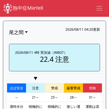
熱中症MieYell
2026/08/11 04:20更新
尾之間
2026/08/11 4時 実況値（WBGT）
22.4 注意
▼
ほぼ安全
注意
警戒
厳重警戒
危険
～
21～
25～
28～
31～
適時水分
積極的に
積極的に
激しい運
運動は原