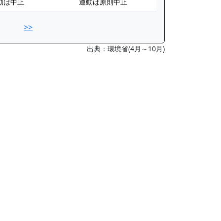
動は中止
運動は原則中止
>>
出典：環境省(4月～10月)