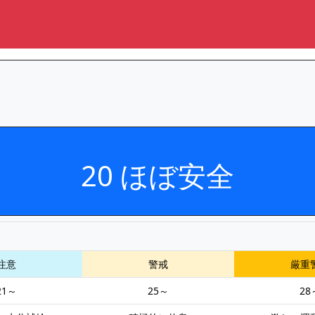
20 ほぼ安全
注意
警戒
厳重
21～
25～
28