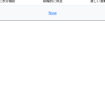
に水分補給
積極的に休息
激しい運
Now