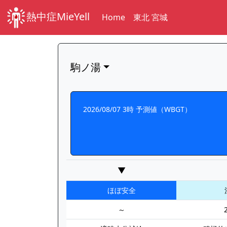
熱中症MieYell
Home
東北 宮城
駒ノ湯
2026/08/07 3時 予測値（WBGT）
▼
ほぼ安全
～