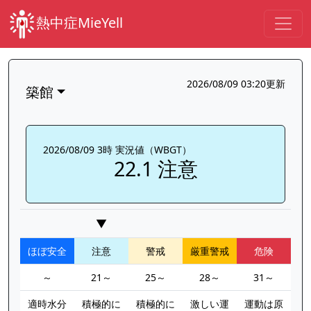
熱中症MieYell
2026/08/09 03:20更新
築館
2026/08/09 3時 実況値（WBGT）
22.1 注意
▼
ほぼ安全
注意
警戒
厳重警戒
危険
～
21～
25～
28～
31～
適時水分
積極的に
積極的に
激しい運
運動は原