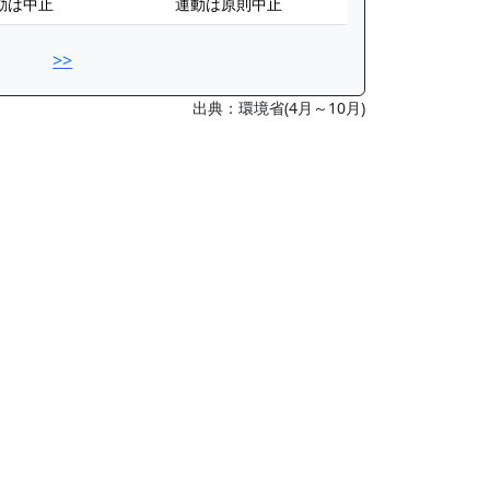
動は中止
運動は原則中止
>>
出典：環境省(4月～10月)