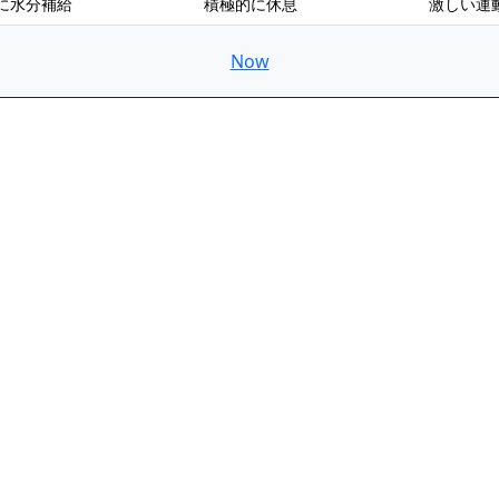
に水分補給
積極的に休息
激しい運
Now