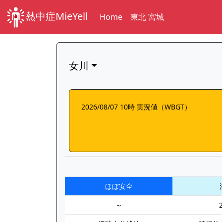
熱中症MieYell
Home
東北 宮城
女川
2026/08/07 10時 実況値（WBGT）
ほぼ安全
～