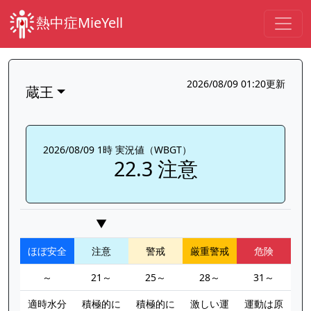
熱中症MieYell
2026/08/09 01:20更新
蔵王
2026/08/09 1時 実況値（WBGT）
22.3 注意
▼
ほぼ安全
注意
警戒
厳重警戒
危険
～
21～
25～
28～
31～
適時水分
積極的に
積極的に
激しい運
運動は原